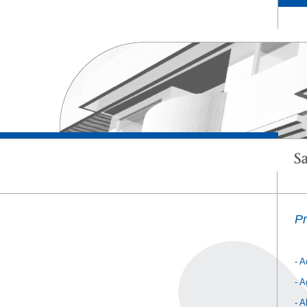
Pr
-
A
-
A
-
A