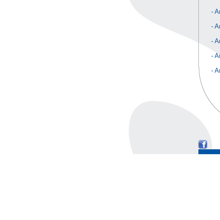
-
A
-
A
-
A
-
A
-
A
-
A
-
A
-
A
-
A
-
A
-
A
-
B
-
B
-
B
-
C